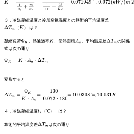
≒
=
=
=
0.071949
0.072
(
/
(
2
K
k
W
m
25
1
1
m
+
+
0.11
5.2
α
α
a
r
３．冷媒凝縮温度と冷却空気温度との算術的平均温度差
Δ
は？
T
（
K
）
m
Φ
Δ
凝縮負荷
、熱通過率
、伝熱面積
、平均温度差
の関係
K
A
T
K
a
m
式は次の通り
Φ
=
Δ
K
・
A
・
T
K
a
m
変形すると
Φ
130
K
≒
Δ
=
=
=
10.0308
10.031
T
K
m
0.072
180
K
・
A
・
a
４．冷媒凝縮温度
（℃） は？
t
k
Δ
算術的平均温度差
は次の通り
T
m