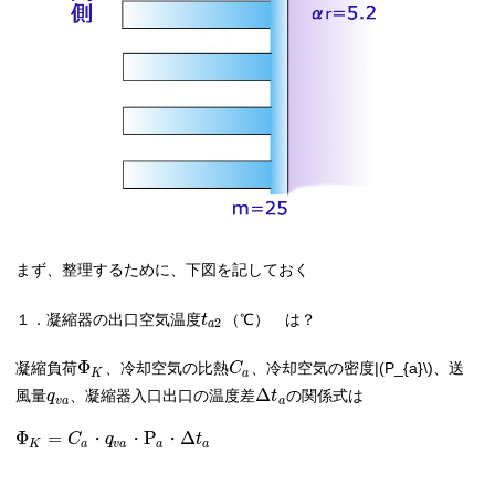
まず、整理するために、下図を記しておく
１．凝縮器の出口空気温度
（℃） は？
t
2
a
Φ
凝縮負荷
、冷却空気の比熱
、冷却空気の密度|(Ρ_{a}\)、送
C
K
a
Δ
風量
、凝縮器入口出口の温度差
の関係式は
q
t
v
a
a
Φ
=
P
Δ
C
・
q
・
・
t
K
a
v
a
a
a