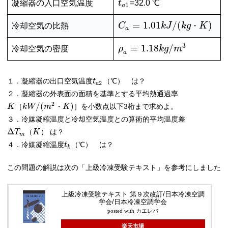
凝縮器の入口空気温度
t
=32.0 ℃
1
a
=
1.01
/
(
)
冷却空気の比熱
C
k
J
k
g
・
K
a
3
=
1.18
/
冷却空気の密度
ρ
k
g
m
a
１．凝縮器の出口空気温度
（℃） は？
t
2
a
２．凝縮器の外表面の面積を基準とする平均熱通過率
2
/
(
)
を小数点以下3桁まで求めよ。
K
［
k
W
m
・
K
］
３．冷媒凝縮温度と冷却空気温度との算術的平均温度差
Δ
は？
T
（
K
）
m
４．冷媒凝縮温度
（℃） は？
t
k
この問題の解説は次の「上級冷凍受験テキスト」を参考にしました
上級冷凍受験テキスト 第９次改訂/日本冷凍空調
学会/日本冷凍空調学会
posted with
カエレバ
楽天市場