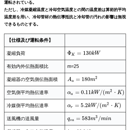
運転されている。
ただし、冷媒凝縮温度と冷却空気温度との間の温度差は算術的平均
温度差を用い、冷却管材の熱伝導抵抗と冷却管の汚れの影響は無視
できるものとする。
【仕様及び運転条件】
Φ
=
130
凝縮負荷
k
W
K
有効内外伝熱面積比
m=25
2
=
180
凝縮器の空気側伝熱面積
A
m
a
2
=
0.11
/
(
)
空気側平均熱伝達率
α
k
W
m
・
K
a
2
=
5.2
/
(
)
冷媒側平均熱伝達率
α
k
W
m
・
K
r
3
=
583
/
送風機の送風量
q
m
m
i
n
v
a