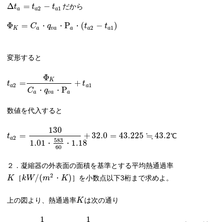
Δ
=
−
だから
t
t
t
2
1
a
a
a
Φ
=
P
(
−
)
C
・
q
・
・
t
t
2
1
K
a
v
a
a
a
a
変形すると
Φ
K
=
+
t
t
2
1
a
a
P
C
・
q
・
a
v
a
a
数値を代入すると
130
≒
=
+
32.0
=
43.225
43.2
t
℃
2
a
583
1.01
1.18
・
・
60
２．凝縮器の外表面の面積を基準とする平均熱通過率
2
/
(
)
を小数点以下3桁まで求めよ。
K
［
k
W
m
・
K
］
上の図より、熱通過率
は次の通り
K
1
1