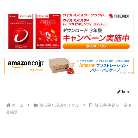
koro
ホーム
熱伝導と冷凍サイクル
熱伝導-例題６ 空冷
凝縮器