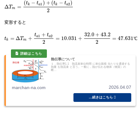
(
−
)
+
(
−
)
t
t
t
t
1
2
k
a
k
a
Δ
=
T
m
2
変形すると
+
32.0
+
43.2
t
t
1
2
a
a
=
Δ
+
=
10.031
+
=
47.631
t
T
℃
k
m
2
2
熱伝導について
１．熱伝導1.1 熱流束単位時間 に単位面積 当たりを通過する
熱量 を熱流束 と言う。一般に，熱が伝わる物体（物質）の
断...
2026.04.07
marchan-na.com