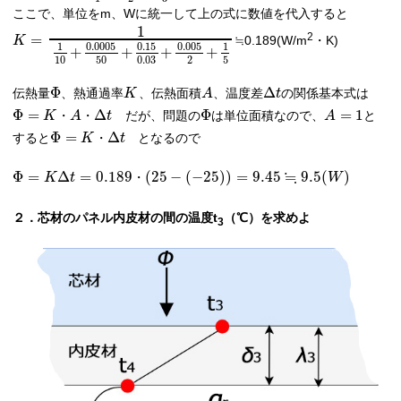
ここで、単位をm、Wに統一して上の式に数値を代入すると
1
2
=
≒0.189(W/m
・K)
K
0.0005
0.15
0.005
1
1
+
+
+
+
10
50
0.03
2
5
Φ
Δ
伝熱量
、熱通過率
、伝熱面積
、温度差
の関係基本式は
K
A
t
Φ
=
Δ
Φ
=
1
だが、問題の
は単位面積なので、
と
K
・
A
・
t
A
Φ
=
Δ
すると
となるので
K
・
t
≒
Φ
=
Δ
=
0.189
(
25
−
(
−
25
)
)
=
9.45
9.5
(
)
K
t
・
W
２．芯材のパネル内皮材の間の温度t
（℃）を求めよ
3