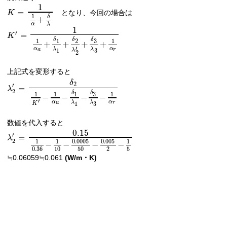
1
=
となり、今回の場合は
K
1
δ
+
α
λ
1
′
=
K
δ
δ
δ
3
1
2
1
1
+
+
+
+
′
α
α
λ
λ
a
r
1
3
λ
2
上記式を変形すると
δ
2
′
=
λ
2
δ
δ
3
1
1
1
1
−
−
−
−
′
α
α
λ
λ
a
r
1
3
K
数値を代入すると
0.15
′
=
λ
2
0.0005
0.005
1
1
1
−
−
−
−
0.36
10
50
2
5
≒0.06059≒0.061
(W/m・K)