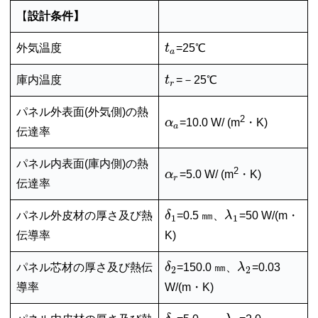
【
設計条件】
外気温度
t
=25℃
a
庫内温度
t
=－25℃
r
パネル外表面(外気側)の熱
2
α
=10.0 W/ (m
・K)
a
伝達率
パネル内表面(庫内側)の熱
2
α
=5.0 W/ (m
・K)
r
伝達率
パネル外皮材の厚さ及び熱
δ
=0.5 ㎜、
λ
=50 W/(m・
1
1
伝導率
K)
パネル芯材の厚さ及び熱伝
δ
=150.0 ㎜、
λ
=0.03
2
2
導率
W/(m・K)