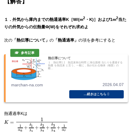
【
解答
】
2
2
１．外気から庫内までの熱通過率K［W/(m
・K)］および1m
当た
りの外気からの伝熱量Φ(W)をそれぞれ求めよ
次の
「熱伝導について」
の
「熱通過率」
の項を参考にすると
熱伝導について
１．熱伝導1.1 熱流束単位時間 に単位面積 当たりを通過する
熱量 を熱流束 と言う。一般に，熱が伝わる物体（物質）の
断...
2026.04.07
marchan-na.com
熱通過率Kは
1
=
K
δ
δ
δ
3
1
2
1
1
+
+
+
+
α
α
λ
λ
λ
a
r
1
2
3