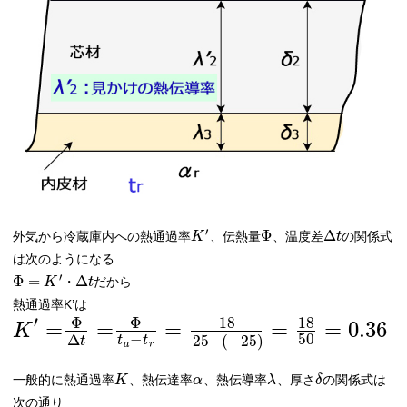
′
Φ
Δ
外気から冷蔵庫内への熱通過率
、伝熱量
、温度差
の関係式
K
t
は次のようになる
′
Φ
=
Δ
だから
K
・
t
熱通過率K’は
′
18
18
Φ
Φ
=
=
=
=
=
0.36
K
−
50
Δ
25
−
(
−
25
)
t
t
t
a
r
一般的に熱通過率
、熱伝達率
、熱伝導率
、厚さ
の関係式は
K
α
λ
δ
次の通り