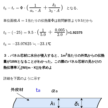
1
δ
(
+
)
3
−
=
Φ
となる、
t
t
・
3
r
・
・
α
A
λ
A
3
r
=
1
Φ
単位面積
当たりの伝熱量
は前問解答より9.5だから
A
0.005
1
(
+
)
−
(
−
25
)
=
9.5
=1.92375
t
・
3
5.0
2.0
≒
=
−
23.07625
−
23.1
℃
t
3
2
３．パネル芯材に水分が侵入すると、1m
当たりの外気からの伝熱
量が18Wとなることがわかった。この際のパネル芯材の見かけの
′
熱伝導率
[W/(m・K)]を求めよ
λ
2
詳細を下図のように示す