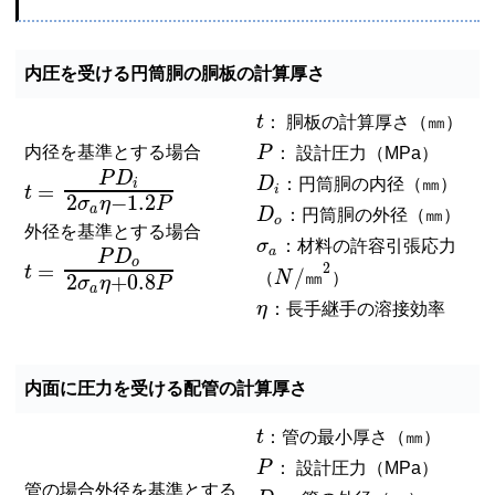
内圧を受ける円筒胴の胴板の計算厚さ
t
： 胴板の計算厚さ（㎜）
内径を基準とする場合
P
： 設計圧力（MPa）
P
D
D
：円筒胴の内径（㎜）
i
=
i
t
2
−
1.2
σ
η
P
a
D
：円筒胴の外径（㎜）
o
外径を基準とする場合
σ
：材料の許容引張応力
a
P
D
o
=
2
t
/
（
N
㎜
）
2
+
0.8
σ
η
P
a
η
：長手継手の溶接効率
内面に圧力を受ける配管の計算厚さ
t
：管の最小厚さ（㎜）
P
： 設計圧力（MPa）
管の場合外径を基準とする