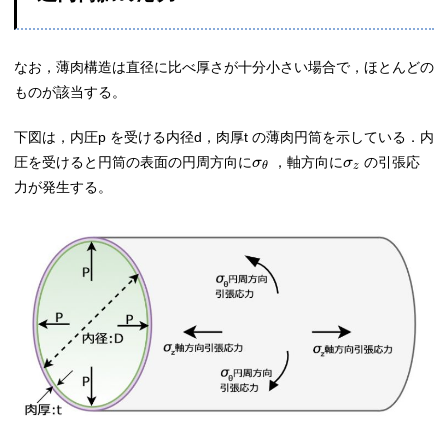
なお，薄肉構造は直径に比べ厚さが十分小さい場合で，ほとんどの
ものが該当する。
下図は，内圧p を受ける内径d，肉厚t の薄肉円筒を示している．内
圧を受けると円筒の表面の円周方向に
，軸方向に
の引張応
σ
σ
z
θ
力が発生する。