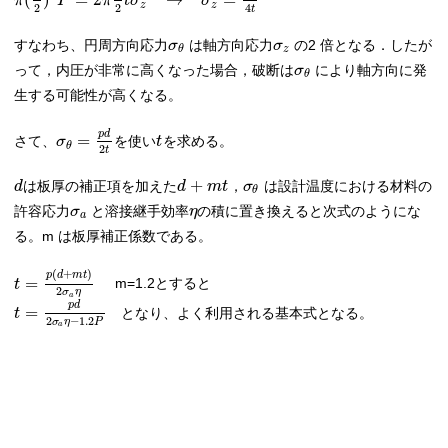
(
)
=
2
→
=
π
P
π
t
σ
σ
z
z
2
2
4
t
すなわち、円周方向応力
は軸方向応力
の2 倍となる．したが
σ
σ
z
θ
って，内圧が非常に高くなった場合，破断は
により軸方向に発
σ
θ
生する可能性が高くなる。
p
d
=
さて、
を使い
を求める。
σ
t
θ
2
t
+
は板厚の補正項を加えた
，
は設計温度における材料の
d
d
m
t
σ
θ
許容応力
と溶接継手効率
の積に置き換えると次式のようにな
σ
η
a
る。m は板厚補正係数である。
(
+
)
p
d
m
t
=
m=1.2とすると
t
2
σ
η
a
p
d
=
となり、よく利用される基本式となる。
t
2
−
1.2
σ
η
P
a