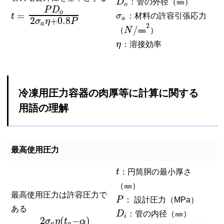
D
：管の外径（㎜）
o
P
D
o
=
σ
：材料の許容引張応力
t
a
2
+
0.8
σ
η
P
a
2
/
（
N
㎜
）
η
：溶接効率
冷凍用圧力容器の肉厚等に計算に関する
用語の理解
最高使用圧力
t
：円筒胴の最小厚さ
（㎜）
最高使用圧力は許容圧力で
P
： 設計圧力（MPa）
ある
D
：管の内径（㎜）
i
2
(
−
)
σ
η
t
α
a
a