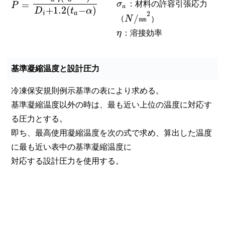
=
σ
：材料の許容引張応力
P
a
+
1.2
(
−
)
D
t
α
i
a
2
/
（
N
㎜
）
η
：溶接効率
基準凝縮温度と設計圧力
冷凍保安規則例示基準の表により求める。
基準凝縮温度以外の時は、最も近い上位の温度に対応す
る圧力とする。
即ち、最高使用凝縮温度を次の式で求め、算出した温度
に最も近い表中の基準凝縮温度に
対応する設計圧力を使用する。