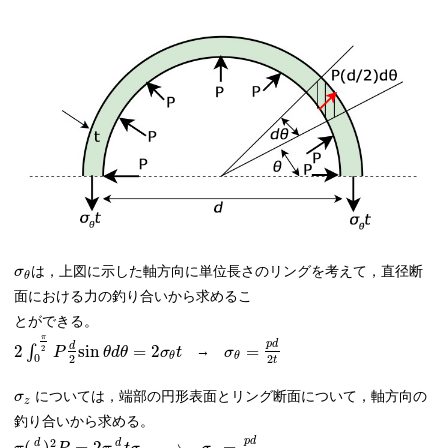
は，上図に示した軸方向に単位長さのリングを考えて，直径断
σ
θ
面における力の釣り合いから求めるこ
とができる。
π
p
d
d
2
∫
sin
=
2
=
2
→
P
θ
d
θ
σ
t
σ
θ
θ
0
2
2
t
については，端部の円形表面とリング断面について，軸方向の
σ
z
釣り合いから求める。
p
d
2
d
d