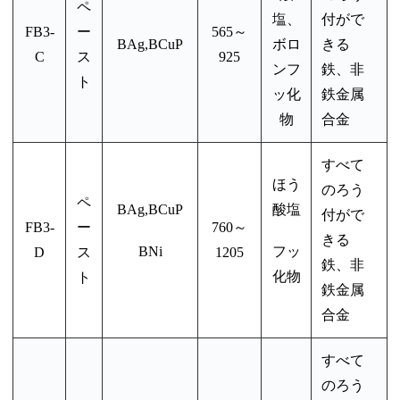
ペ
塩、
付がで
FB3-
ー
565～
BAg,BCuP
ボロ
きる
C
ス
925
ン
フ
鉄、非
ト
ッ化
鉄金属
物
合金
すべて
ほう
のろう
ペ
BAg,BCuP
酸塩
付がで
FB3-
ー
760～
きる
BNi
フッ
D
ス
1205
鉄、非
化物
ト
鉄金属
合金
すべて
のろう