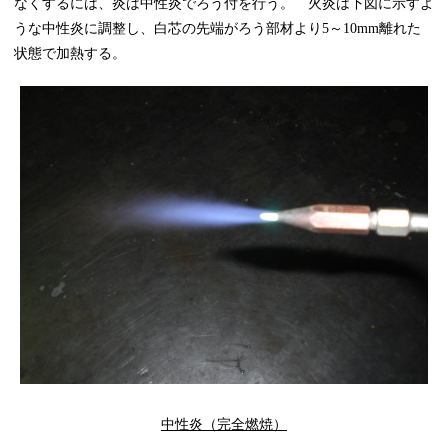
なくするには、炎は中性炎でろう付を行う。 火炎は下図に示すよ
うな中性炎に調整し、白芯の先端がろう部材より5～10mm離れた
状態で加熱する。
中性炎（完全燃焼）