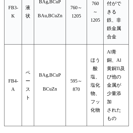
BAg,BCuP
760
付がで
FB3-
液
760～
～
きる
BAu,BCuZn
K
状
1205
1205
鉄、非
鉄金属
合金
Al青
ほう
銅、Al
酸
黄銅
Ti及
ペ
BAg,BCuP
塩、
び他の
FB4-
ー
595～
塩化
金属が
BCuZn
A
ス
870
物、
少量添
ト
フッ
加
化物
された
もの