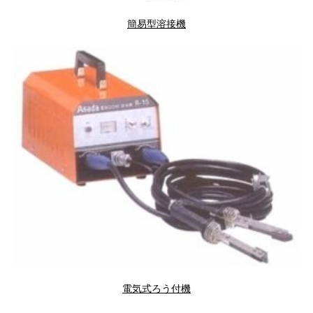
簡易型溶接機
電気式ろう付機