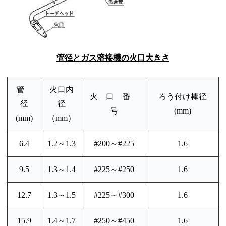
管径とガス溶接機の火口大きさ
管
火口内
火 口 番
ろう付け棒径
径
径
号
(mm)
(mm)
（mm）
6.4
1.2～1.3
#200～#225
1.6
9.5
1.3～1.4
#225～#250
1.6
12.7
1.3～1.5
#225～#300
1.6
15.9
1.4～1.7
#250～#450
1.6