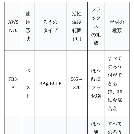
フラ
使
活性
ック
AWS
用
ろうの
温度
母材の
ス
NO.
形
タイプ
範囲
種類
の組
状
（℃）
成
すべて
のろう
ペ
ほう
付がで
FB3-
ー
565～
酸塩
BAg,BCuP
きる
A
ス
870
フッ
鉄、非
ト
化物
鉄金属
合金
ほう
すべて
酸
のろう