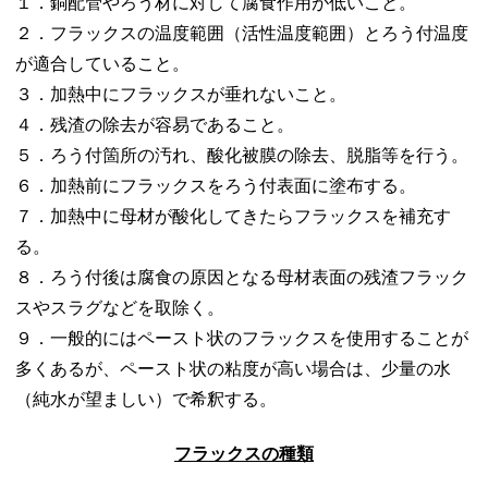
１．銅配管やろう材に対して腐食作用が低いこと。
２．フラックスの温度範囲（活性温度範囲）とろう付温度
が適合していること。
３．加熱中にフラックスが垂れないこと。
４．残渣の除去が容易であること。
５．ろう付箇所の汚れ、酸化被膜の除去、脱脂等を行う。
６．加熱前にフラックスをろう付表面に塗布する。
７．加熱中に母材が酸化してきたらフラックスを補充す
る。
８．ろう付後は腐食の原因となる母材表面の残渣フラック
スやスラグなどを取除く。
９．一般的にはペースト状のフラックスを使用することが
多くあるが、ペースト状の粘度が高い場合は、少量の水
（純水が望ましい）で希釈する。
フラックスの種類