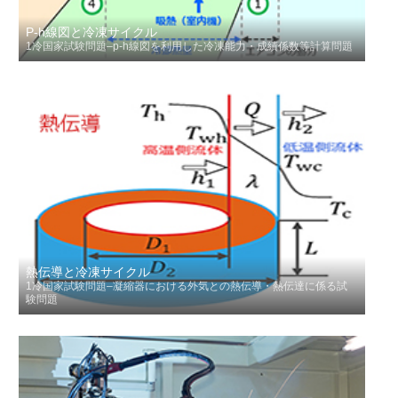
P-h線図と冷凍サイクル
1冷国家試験問題–p-h線図を利用した冷凍能力・成績係数等計算問題
熱伝導と冷凍サイクル
1冷国家試験問題–凝縮器における外気との熱伝導・熱伝達に係る試
験問題