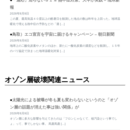
「適応」知らない８１％ 熱中症対策、大半が実践 – 琉球新
報
2026年8月9日
この夏、最高気温４０度以上の酷暑日を観測した地点の数は昨年を上回った。地球温
暖化で増える熱中症の予防などの「適 […]
鳥取）エコ宣言を宇宙に届けるキャンペーン – 朝日新聞
2026年8月9日
地球上の二酸化炭素やメタンのほか、新たに一酸化炭素の濃度などを観測し、１５年
のパリ協定で決まった地球温暖化対策 […]
オゾン層破壊関連ニュース
太陽光による被曝が冬も夏も変わらないというのと「オゾ
ン層の話題が消えた事は強い関係」が
2026年8月9日
オゾン層に多大な影響を与えてきたのは「フロンじゃなくて、核汚染という事でし
ょ」って、事でしかない事。 馬鹿馬鹿 […]