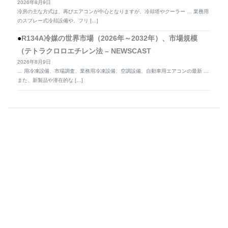
2026年8月9日
冷房の主な方式は、再びエアコンが中心となりますが、冷却塔やクーラー … 業務用
のスプレー式冷却設備や、フリ […]
R134A冷媒の世界市場（2026年～2032年）、市場規模
（テトラクロロエチレン法 – NEWSCAST
2026年8月9日
… 用冷凍設備、市場調査、業務用冷凍設備、空調設備、自動車用エアコンの最新 …
また、新製品や潜在的な […]