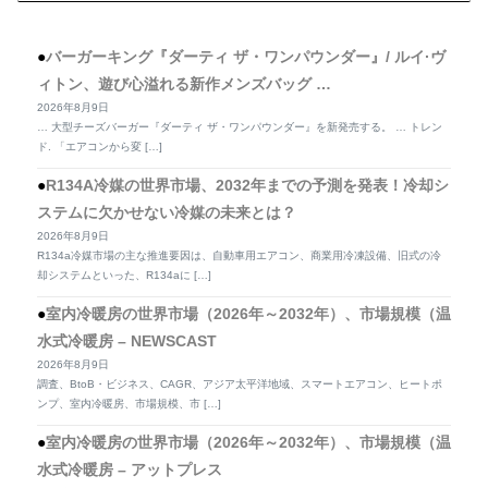
バーガーキング『ダーティ ザ・ワンパウンダー』/ ルイ·ヴ
ィトン、遊び心溢れる新作メンズバッグ …
2026年8月9日
… 大型チーズバーガー『ダーティ ザ・ワンパウンダー』を新発売する。 … トレン
ド. 「エアコンから変 […]
R134A冷媒の世界市場、2032年までの予測を発表！冷却シ
ステムに欠かせない冷媒の未来とは？
2026年8月9日
R134a冷媒市場の主な推進要因は、自動車用エアコン、商業用冷凍設備、旧式の冷
却システムといった、R134aに […]
室内冷暖房の世界市場（2026年～2032年）、市場規模（温
水式冷暖房 – NEWSCAST
2026年8月9日
調査、BtoB・ビジネス、CAGR、アジア太平洋地域、スマートエアコン、ヒートポ
ンプ、室内冷暖房、市場規模、市 […]
室内冷暖房の世界市場（2026年～2032年）、市場規模（温
水式冷暖房 – アットプレス