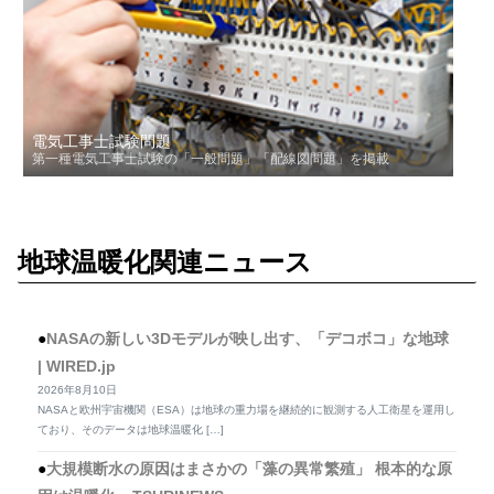
電気工事士試験問題
第一種電気工事士試験の「一般問題」「配線図問題」を掲載
地球温暖化関連ニュース
NASAの新しい3Dモデルが映し出す、「デコボコ」な地球
| WIRED.jp
2026年8月10日
NASAと欧州宇宙機関（ESA）は地球の重力場を継続的に観測する人工衛星を運用し
ており、そのデータは地球温暖化 […]
大規模断水の原因はまさかの「藻の異常繁殖」 根本的な原