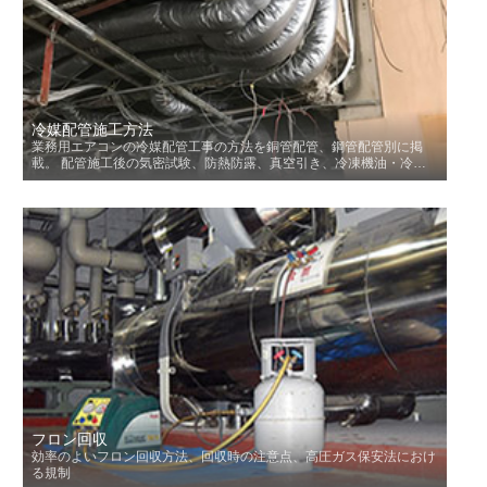
冷媒配管施工方法
業務用エアコンの冷媒配管工事の方法を銅管配管、鋼管配管別に掲
載。 配管施工後の気密試験、防熱防露、真空引き、冷凍機油・冷媒
充てんを掲載。 また、既設配管を再利用する場合の注意点も掲載。
フロン回収
効率のよいフロン回収方法、回収時の注意点、高圧ガス保安法におけ
る規制