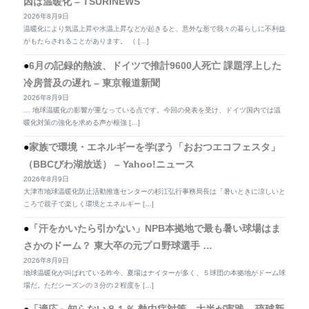
因は温暖化 – TSURINEWS
2026年8月9日
温暖化により気温上昇や水温上昇などが起きると、意外な形で我々の暮らしに不利益
がもたらされることがあります。 （ […]
6月の記録的熱波、ドイツで推計9600人死亡 課題浮上した
冷房普及の遅れ – 東京報道新聞
2026年8月9日
… 地球温暖化の影響が重なっている点です。今回の発表を受け、ドイツ国内では温
暖化対策の強化を求める声が根強 […]
家族で環境・エネルギーを学ぼう「おおつエコフェスタ」
（BBCびわ湖放送） – Yahoo!ニュース
2026年8月9日
大津市地球温暖化防止活動推進センターの杉江弘行事務局長は「暑いときに涼しいと
ころで親子で楽しく環境とエネルギー […]
「汗をかいたら引かない」NPB本拠地で最も暑い球場はま
さかのドーム？ 東大卒の元プロ野球選手 …
2026年8月9日
地球温暖化が叫ばれている昨今、夏場はナイターが多く、５球団の本拠地がドーム球
場だ。ただシーズンの３分の２程度を […]