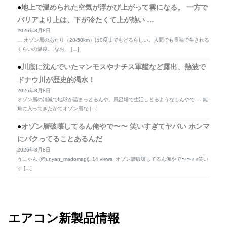
地上で温められた空気が浮かび上がって雲になる。 一方で
バリアより上は、下が冷たくて上が熱い …
2026年8月8日
… オゾン層のあたり（20-50km）は0度までもどるらしい。人間でも長袖で生きれる
くらいの温度。 なお、 […]
川底に沈んでいたマンモスやナチス軍艦など露出、熱波で
ドナウ川が歴史的渇水！
2026年8月8日
オゾン層の消滅で地球が温まっとるんや。風呂場で生活しとるようなもんやで … 鈍
角に入ってきたかてオゾン層な […]
オゾン層破壊してるん俺やで〜〜 笑いすぎてヤバい ホンマ
にパクってることあるんだ
2026年8月8日
うにゃん (@unyan_madomagi). 14 views. オゾン層破壊してるん俺やで〜〜✊ ✊笑い
す […]
エアコン新製品情報