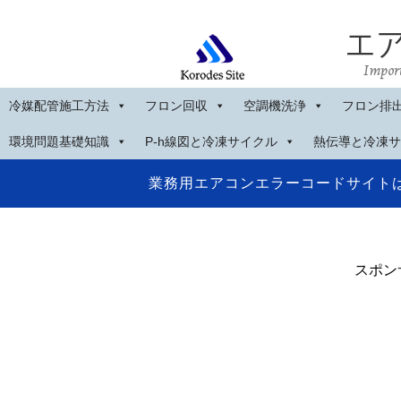
冷媒配管施工方法
フロン回収
空調機洗浄
フロン排
環境問題基礎知識
P-h線図と冷凍サイクル
熱伝導と冷凍サ
業務用エアコンエラーコードサイト
スポン