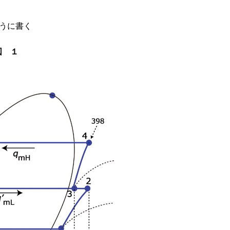
ように書く
図 １