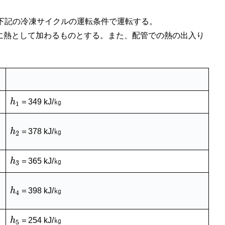
、下記の冷凍サイクルの運転条件で運転する。
に熱として加わるものとする。また、配管での熱の出入り
h
＝349 kJ/㎏
1
h
＝378 kJ/㎏
2
h
＝365 kJ/㎏
3
h
＝398 kJ/㎏
4
h
＝254 kJ/㎏
5