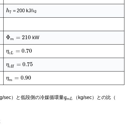
h
＝200 kJ/㎏
7
Φ
=
210
kW
m
=
0.70
η
c
L
=
0.75
η
c
H
=
0.90
η
m
kg/sec）と低段側の冷媒循環量
q
（kg/sec）との比（
m
L
よ