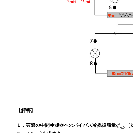
【解答】
′
１．実際の中間冷却器へのバイパス冷媒循環量
q
（
m
L
′