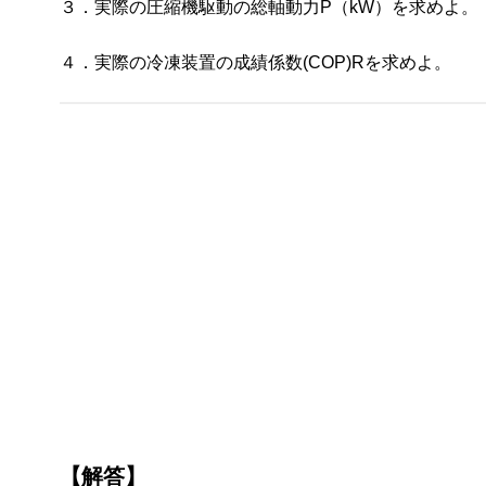
３．実際の圧縮機駆動の総軸動力P（kW）を求めよ。
４．実際の冷凍装置の成績係数(COP)Rを求めよ。
【解答】