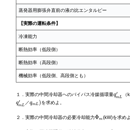
蒸発器用膨張弁直前の液の比エンタルピー
【実際の運転条件】
冷凍能力
断熱効率（低段側）
断熱効率（高段側）
機械効率（低段側、高段側とも）
′
１．実際の中間冷却器へのバイパス冷媒循環量
q
（
m
L
′
)
q
／
q
を求めよ。
m
L
m
L
Φ
２．実際の中間冷却器の必要冷却能力
(kW)を求め
m