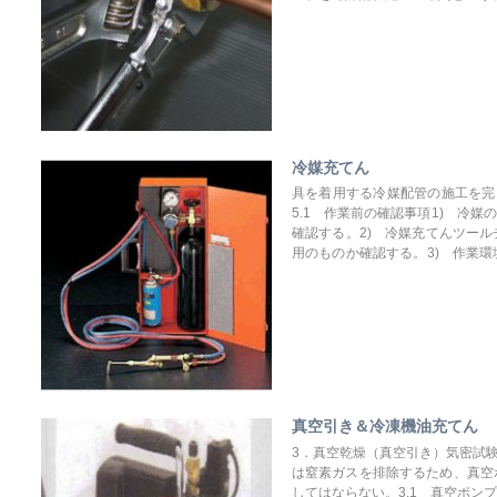
部分で低温時繰り返し氷結し、接
せたり、冷凍機油の加水分解や劣
冷媒充てん
具を着用する冷媒配管の施工を完
5.1 作業前の確認事項1) 冷
確認する。2) 冷媒充てんツー
用のものか確認する。3) 作業
る恐れがあるので、換気扇を回す
に触れると有毒ガスが発生するの
真空引き＆冷凍機油充てん
3．真空乾燥（真空引き）気密試
は窒素ガスを排除するため、真空
してはならない。3.1 真空ポ