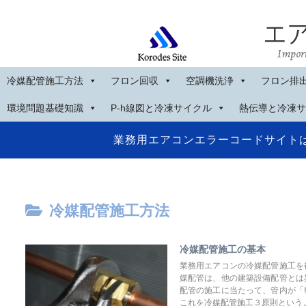
冷媒配管施工方法
フロン回収
空調機洗浄
フロン排
環境問題基礎知識
P-h線図と冷凍サイクル
熱伝導と冷凍サ
業務用エアコンエラーコードサイト
冷媒配管施工方法
冷媒配管施工の基本
業務用エアコンの冷媒配管施工を
媒配管は、他の建築設備配管とは
配管の施工に当たって、管内が「
これを冷媒配管施工３原則という