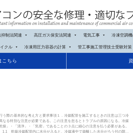
出抑制法関連
高圧ガス保安法関連
電気工事
冷凍空調機
イクル
冷凍用圧力容器の計算
管工事施工管理技士受験対策
はこちら
行う際の基本的な考え方と要求事項１．冷媒配管を施工するときの注意は三つ冷
異なる特別な注意が必要である。この注意を怠るとトラブルの原因になる。冷媒
乾燥」・「清浄」・「気密」であることの３点に細心の注意を払う必要がある。
。1.1 乾燥冷媒配管内に水分が入ると、冷媒液中で遊離した水分がろう付の隙間