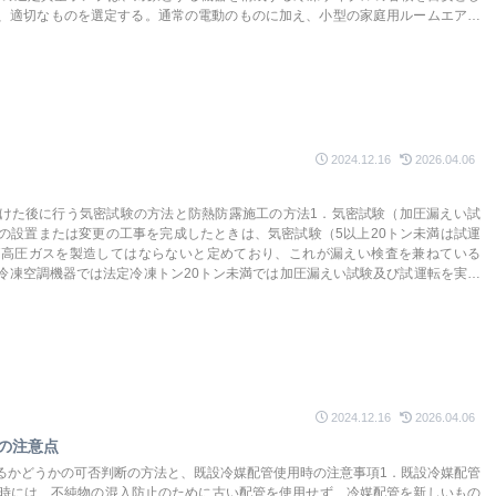
、適切なものを選定する。通常の電動のものに加え、小型の家庭用ルームエアコ
て二酸化炭素で置換後、これを吸着させることで真空引きをするものや、手動で
達真空度などの問題があるので使用に際してはエアコンメーカに問い合わせるこ
2024.12.16
2026.04.06
けた後に行う気密試験の方法と防熱防露施工の方法1．気密試験（加圧漏えい試
の設置または変更の工事を完成したときは、気密試験（5以上20トン未満は試運
ば高圧ガスを製造してはならないと定めており、これが漏えい検査を兼ねている
冷凍空調機器では法定冷凍トン20トン未満では加圧漏えい試験及び試運転を実施
密試験及び加圧漏えい試験の手順です。気密試験は設計圧力または許容圧力のい
上に加圧して漏えいがないことを確認するのに対して、加圧試験は気密試験圧力以下
法で試験方法等が確立されているので、加圧試験は気密試験に準じて行う。
2024.12.16
2026.04.06
の注意点
るかどうかの可否判断の方法と、既設冷媒配管使用時の注意事項1．既設冷媒配管
換時には、不純物の混入防止のために古い配管を使用せず、冷媒配管を新しいもの