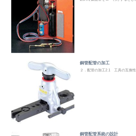
銅管配管の加工
２．配管の加工2.1 工具の互換性（R
銅管配管系統の設計