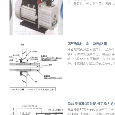
て、作業性、使い勝手等も考慮し
ンの配管接続時の真空引き用とし
真空引きをするものもあるが、到
と。
気密試験 ＆ 防熱防露
冷媒配管の施工を完了し、組み付
験）冷凍保安規則では、製造設備
転でも良い）を実施後でなけれ
が、冷媒漏えい防止の観点から、
することを推奨します。以下は気
ずれか低い方の圧力の1.0倍以
で行う。気密試験は高圧ガス保安
既設冷媒配管を使用するとき
既設冷媒配管をそのまま使用でき
の使用可否判断HFC冷媒への転