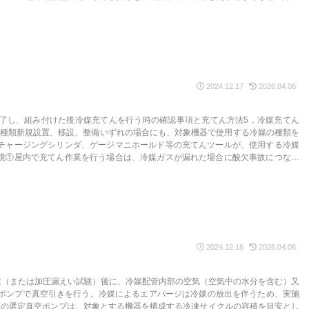
合箇所が剥がれ漏れが生じる。また、冷媒の循環を妨げ冷凍装置の能力を低下さ
化が促進され、圧縮機の絶縁不良の原因になったりする。
2024.12.17
2026.04.06
了し、組み付けた後冷媒充てんを行う時の確認事項と充てん方法5．冷媒充てん
媒の種類新規設置、移設、整備いずれの場合にも、対象機器で使用する冷媒の種類を
ルチャージングシリンダ、ゲージマニホールド等の充てんツールが、使用する冷媒
環境①屋内で充てん作業を行う場合は、冷媒ガスが漏れた場合に酸欠事故につなが
、扉を開放するなど換気ができる環境であることを確認する。②冷媒ガスが火気
で作業場周辺には火気のないことを確認する。③安全メガネ、手袋など、保護
2024.12.16
2026.04.06
験（または加圧漏えい試験）後に、冷媒配管内部の空気（空気中の水分を含む）又
ポンプで真空引きを行う。冷媒によるエアパージは冷媒の放出を伴うため、実施
ンプの選定真空ポンプは、対象とする機器を構成する冷凍サイクルの容積を目安とし