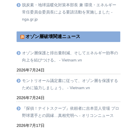
脱炭素・地球温暖化対策本部長 兼 環境・エネルギー
常任委員会委員長による要請活動を実施しました -
nga.gr.jp
オゾン層破壊関連ニュース
オゾン層保護と排出量削減、そしてエネルギー効率の
向上を結びつける。 - Vietnam.vn
2026年7月24日
モントリオール議定書に従って、オゾン層を保護する
ために協力しましょう。 - Vietnam.vn
2026年7月24日
『探偵！ナイトスクープ』依頼者に吉本芸人登場 プロ
野球選手との因縁…真相究明へ - オリコンニュース
2026年7月17日