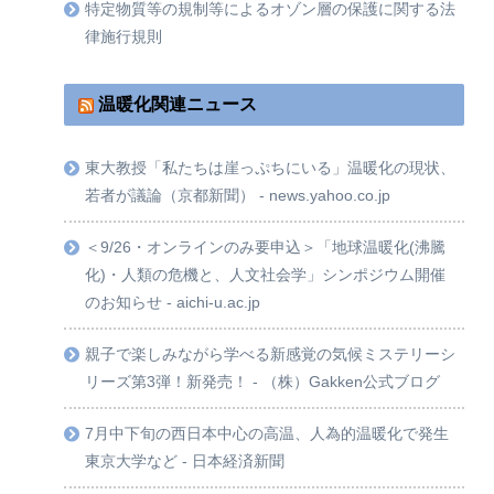
特定物質等の規制等によるオゾン層の保護に関する法
律施行規則
温暖化関連ニュース
東大教授「私たちは崖っぷちにいる」温暖化の現状、
若者が議論（京都新聞） - news.yahoo.co.jp
＜9/26・オンラインのみ要申込＞「地球温暖化(沸騰
化)・人類の危機と、人文社会学」シンポジウム開催
のお知らせ - aichi-u.ac.jp
親子で楽しみながら学べる新感覚の気候ミステリーシ
リーズ第3弾！新発売！ - （株）Gakken公式ブログ
7月中下旬の西日本中心の高温、人為的温暖化で発生
東京大学など - 日本経済新聞