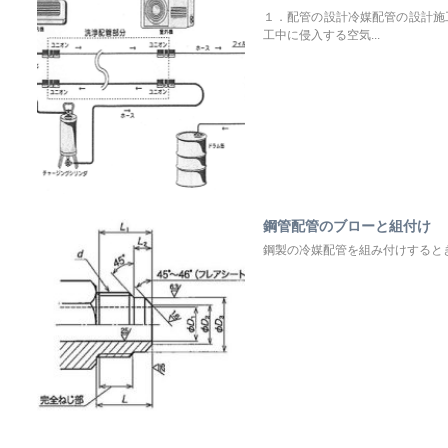
１．配管の設計冷媒配管の設計施
工中に侵入する空気...
鋼管配管のブローと組付け
鋼製の冷媒配管を組み付けすると