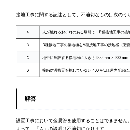
接地工事に関する記述として、不適切なものは次のう
Ａ
人が触れるおそれのある場所で、B種接地工事の接
Ｂ
D種接地工事の接地極をA種接地工事の接地極（避雷
Ｃ
地中に埋設する接地極に大きさ 900 mm × 900 mm
Ｄ
接触防護措置を施していない 400 V低圧屋内配
解答
設置工事において金属管を使用することはできません
よって、「Ａ」の説明は不適切になります。