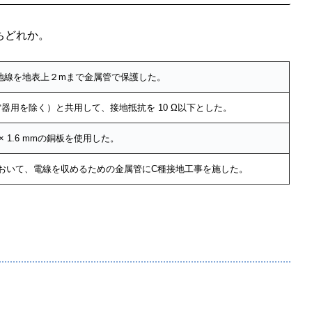
ちどれか。
地線を地表上２mまで金属管で保護した。
器用を除く）と共用して、接地抵抗を 10 Ω以下とした。
 × 1.6 mmの銅板を使用した。
線において、電線を収めるための金属管にC種接地工事を施した。
。