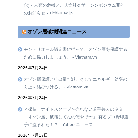
化)・人類の危機と、人文社会学」シンポジウム開催
のお知らせ - aichi-u.ac.jp
オゾン層破壊関連ニュース
モントリオール議定書に従って、オゾン層を保護する
ために協力しましょう。 - Vietnam.vn
2026年7月24日
オゾン層保護と排出量削減、そしてエネルギー効率の
向上を結びつける。 - Vietnam.vn
2026年7月24日
＜探偵！ナイトスクープ＞売れない若手芸人のネタ
「オゾン層、破壊してんの俺やで〜」 有名プロ野球選
手に盗まれた！？ - Yahoo!ニュース
2026年7月17日