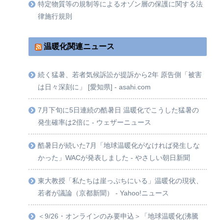
特定物質等の規制等によるオゾン層の保護に関する法
律施行規則
温暖化関連ニュース
続く猛暑、若者気候訴訟が提訴から2年 原告側「被害
は日々深刻に」 [愛知県] - asahi.com
7月下旬に5日連続の酷暑日 温暖化でこうした猛暑の
発生確率は2倍に - ウェザーニュース
酷暑日が続いた7月「地球温暖化がなければ発生しな
かった」WACが発表しました - やさしい朝日新聞
東大教授「私たちは崖っぷちにいる」温暖化の現状、
若者が議論（京都新聞） - Yahoo!ニュース
＜9/26・オンラインのみ要申込＞「地球温暖化(沸騰