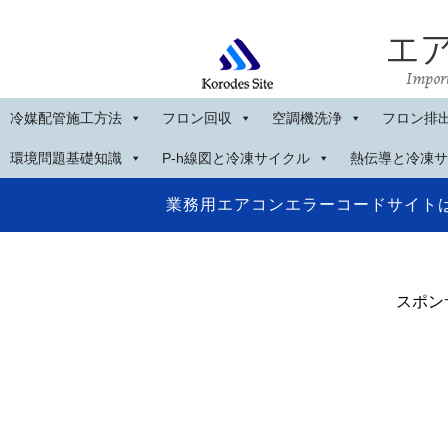
冷媒配管施工方法
フロン回収
空調機洗浄
フロン排
環境問題基礎知識
P-h線図と冷凍サイクル
熱伝導と冷凍サ
業務用エアコンエラーコードサイト
スポン